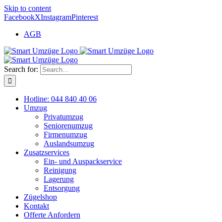
Skip to content
Facebook
X
Instagram
Pinterest
AGB
Search for:
Hotline: 044 840 40 06
Umzug
Privatumzug
Seniorenumzug
Firmenumzug
Auslandsumzug
Zusatzservices
Ein- und Auspackservice
Reinigung
Lagerung
Entsorgung
Zügelshop
Kontakt
Offerte Anfordern