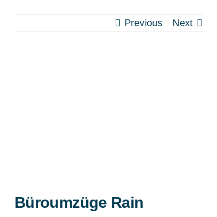
Previous
Next
View
Larger
Image
Büroumzüge Rain