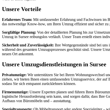
Unsere Vorteile
Erfahrenes Team:
Mit umfassender Erfahrung und Fachwissen im Ber
das notwendige Know-how, um Ihren Umzug effizient und sicher zu g
Sorgfältige Planung:
Von der detaillierten Planung bis zur Umsetzun
Umzug in Sursee reibungslos verläuft. Unser Team erstellt einen ind
Sicherheit und Zuverlässigkeit:
Ihre Wertgegenstände sind bei uns 
während des gesamten Umzugsprozesses geschützt sind. Unsere Umzug
neuen Ort ankommt.
Unsere Umzugsdienstleistungen in Sursee
Privatumzüge:
Wir unterstützen Sie bei Ihrem Wohnungswechsel und s
ziehen, wir bieten Ihnen einen umfassenden Umzugsservice, der auf 
sodass Sie sich entspannt zurücklehnen können.
Firmenumzüge:
Unsere Experten planen und führen Ihren Büroumzug
logistische Herausforderung sein kann, und sorgen dafür, dass Ihre 
Aufbaus von Büromöbeln und – ausstattung.
Spezialtransporte:
Ob Möbeltransport oder andere Spezialgüter – wi