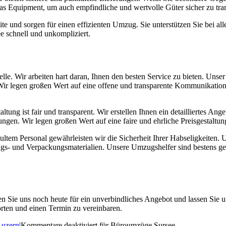
das Equipment, um auch empfindliche und wertvolle Güter sicher zu tran
e und sorgen für einen effizienten Umzug. Sie unterstützen Sie bei al
e schnell und unkompliziert.
Stelle. Wir arbeiten hart daran, Ihnen den besten Service zu bieten. Uns
Wir legen großen Wert auf eine offene und transparente Kommunikation,
tung ist fair und transparent. Wir erstellen Ihnen ein detailliertes Ang
gen. Wir legen großen Wert auf eine faire und ehrliche Preisgestaltun
tem Personal gewährleisten wir die Sicherheit Ihrer Habseligkeiten. U
ngs- und Verpackungsmaterialien. Unsere Umzugshelfer sind bestens 
n Sie uns noch heute für ein unverbindliches Angebot und lassen Sie un
rten und einen Termin zu vereinbaren.
Luzern
|
Kommentare deaktiviert
für Büroumzüge Sursee