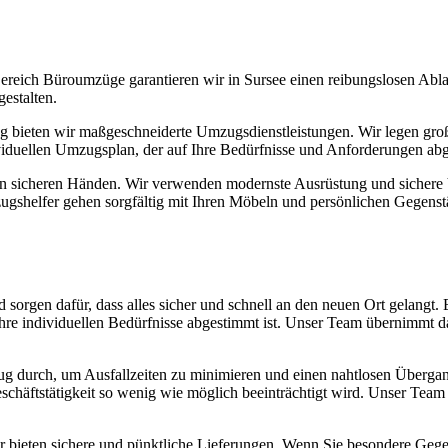
eich Büroumzüge garantieren wir in Sursee einen reibungslosen Ablau
estalten.
g bieten wir maßgeschneiderte Umzugsdienstleistungen. Wir legen große
ividuellen Umzugsplan, der auf Ihre Bedürfnisse und Anforderungen abg
in sicheren Händen. Wir verwenden modernste Ausrüstung und sichere V
shelfer gehen sorgfältig mit Ihren Möbeln und persönlichen Gegenstä
orgen dafür, dass alles sicher und schnell an den neuen Ort gelangt. 
Ihre individuellen Bedürfnisse abgestimmt ist. Unser Team übernimmt d
 durch, um Ausfallzeiten zu minimieren und einen nahtlosen Übergang
Geschäftstätigkeit so wenig wie möglich beeinträchtigt wird. Unser Tea
r bieten sichere und pünktliche Lieferungen. Wenn Sie besondere Gege