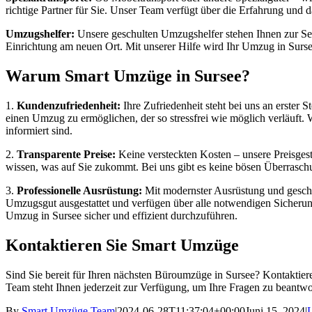
richtige Partner für Sie. Unser Team verfügt über die Erfahrung und 
Umzugshelfer:
Unsere geschulten Umzugshelfer stehen Ihnen zur Seit
Einrichtung am neuen Ort. Mit unserer Hilfe wird Ihr Umzug in Surse
Warum Smart Umzüge in Sursee?
1.
Kundenzufriedenheit:
Ihre Zufriedenheit steht bei uns an erster 
einen Umzug zu ermöglichen, der so stressfrei wie möglich verläuft. 
informiert sind.
2.
Transparente Preise:
Keine versteckten Kosten – unsere Preisgestal
wissen, was auf Sie zukommt. Bei uns gibt es keine bösen Überraschun
3.
Professionelle Ausrüstung:
Mit modernster Ausrüstung und geschul
Umzugsgut ausgestattet und verfügen über alle notwendigen Sicheru
Umzug in Sursee sicher und effizient durchzuführen.
Kontaktieren Sie Smart Umzüge
Sind Sie bereit für Ihren nächsten Büroumzüge in Sursee? Kontaktiere
Team steht Ihnen jederzeit zur Verfügung, um Ihre Fragen zu beantwo
By
Smart Umzüge Team
|
2024-06-28T11:37:04+00:00
Juni 15, 2024
|