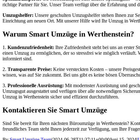
richtige Partner für Sie. Unser Team verfügt über die Erfahrung und 
Umzugshelfer:
Unsere geschulten Umzugshelfer stehen Ihnen zur Seit
Einrichtung am neuen Ort. Mit unserer Hilfe wird Ihr Umzug in Werth
Warum Smart Umzüge in Werthenstein?
1.
Kundenzufriedenheit:
Ihre Zufriedenheit steht bei uns an erster 
einen Umzug zu ermöglichen, der so stressfrei wie möglich verläuft. 
informiert sind.
2.
Transparente Preise:
Keine versteckten Kosten – unsere Preisgestal
wissen, was auf Sie zukommt. Bei uns gibt es keine bösen Überraschun
3.
Professionelle Ausrüstung:
Mit modernster Ausrüstung und geschul
Umzugsgut ausgestattet und verfügen über alle notwendigen Sicheru
Umzug in Werthenstein sicher und effizient durchzuführen.
Kontaktieren Sie Smart Umzüge
Sind Sie bereit für Ihren nächsten Büroumzüge in Werthenstein? Konta
freundliches Team steht Ihnen jederzeit zur Verfügung, um Ihre Frag
By
Smart Umzüge Team
|
2024-06-28T11:37:11+00:00
Juni 15, 2024
|
L