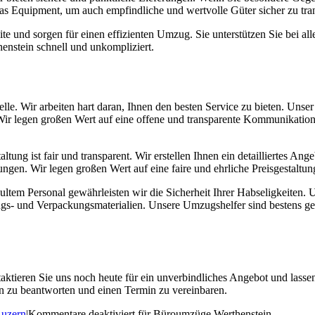
das Equipment, um auch empfindliche und wertvolle Güter sicher zu tran
e und sorgen für einen effizienten Umzug. Sie unterstützen Sie bei al
enstein schnell und unkompliziert.
Stelle. Wir arbeiten hart daran, Ihnen den besten Service zu bieten. Uns
Wir legen großen Wert auf eine offene und transparente Kommunikation,
tung ist fair und transparent. Wir erstellen Ihnen ein detailliertes Ang
gen. Wir legen großen Wert auf eine faire und ehrliche Preisgestaltun
tem Personal gewährleisten wir die Sicherheit Ihrer Habseligkeiten. U
ngs- und Verpackungsmaterialien. Unsere Umzugshelfer sind bestens 
ktieren Sie uns noch heute für ein unverbindliches Angebot und lassen 
en zu beantworten und einen Termin zu vereinbaren.
uzern
|
Kommentare deaktiviert
für Büroumzüge Werthenstein