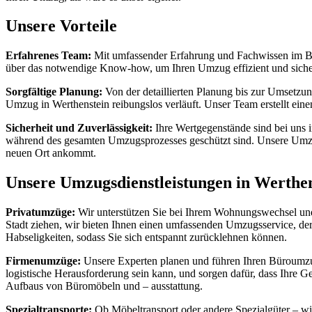
Unsere Vorteile
Erfahrenes Team:
Mit umfassender Erfahrung und Fachwissen im Ber
über das notwendige Know-how, um Ihren Umzug effizient und sicher
Sorgfältige Planung:
Von der detaillierten Planung bis zur Umsetzun
Umzug in Werthenstein reibungslos verläuft. Unser Team erstellt ein
Sicherheit und Zuverlässigkeit:
Ihre Wertgegenstände sind bei uns 
während des gesamten Umzugsprozesses geschützt sind. Unsere Umzug
neuen Ort ankommt.
Unsere Umzugsdienstleistungen in Werthen
Privatumzüge:
Wir unterstützen Sie bei Ihrem Wohnungswechsel und s
Stadt ziehen, wir bieten Ihnen einen umfassenden Umzugsservice, de
Habseligkeiten, sodass Sie sich entspannt zurücklehnen können.
Firmenumzüge:
Unsere Experten planen und führen Ihren Büroumzug
logistische Herausforderung sein kann, und sorgen dafür, dass Ihre 
Aufbaus von Büromöbeln und – ausstattung.
Spezialtransporte:
Ob Möbeltransport oder andere Spezialgüter – wi