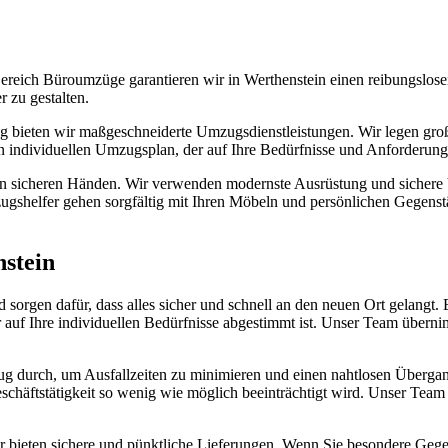
eich Büroumzüge garantieren wir in Werthenstein einen reibungslose
 zu gestalten.
g bieten wir maßgeschneiderte Umzugsdienstleistungen. Wir legen große
en individuellen Umzugsplan, der auf Ihre Bedürfnisse und Anforderung
in sicheren Händen. Wir verwenden modernste Ausrüstung und sichere V
shelfer gehen sorgfältig mit Ihren Möbeln und persönlichen Gegenstä
stein
orgen dafür, dass alles sicher und schnell an den neuen Ort gelangt. 
r auf Ihre individuellen Bedürfnisse abgestimmt ist. Unser Team übern
 durch, um Ausfallzeiten zu minimieren und einen nahtlosen Übergang
Geschäftstätigkeit so wenig wie möglich beeinträchtigt wird. Unser Tea
r bieten sichere und pünktliche Lieferungen. Wenn Sie besondere Gege