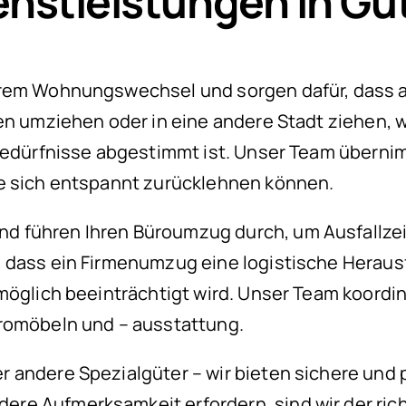
nstleistungen in Gu
hrem Wohnungswechsel und sorgen dafür, dass al
nen umziehen oder in eine andere Stadt ziehen,
 Bedürfnisse abgestimmt ist. Unser Team übern
ie sich entspannt zurücklehnen können.
d führen Ihren Büroumzug durch, um Ausfallze
 dass ein Firmenumzug eine logistische Herausf
 möglich beeinträchtigt wird. Unser Team koor
üromöbeln und – ausstattung.
 andere Spezialgüter – wir bieten sichere und 
e Aufmerksamkeit erfordern, sind wir der richt