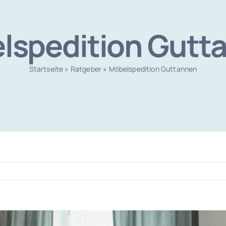
lspedition Gutt
Startseite
»
Ratgeber
»
Möbelspedition Guttannen