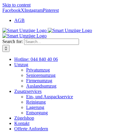
Skip to content
Facebook
X
Instagram
Pinterest
AGB
Search for:
Hotline: 044 840 40 06
Umzug
Privatumzug
Seniorenumzug
Firmenumzug
Auslandsumzug
Zusatzservices
Ein- und Auspackservice
Reinigung
Lagerung
Entsorgung
Zügelshop
Kontakt
Offerte Anfordern