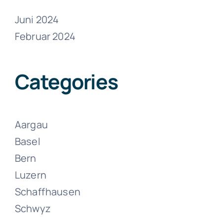
Juni 2024
Februar 2024
Umzüge
Wolhusen
Categories
Juni 15, 2024
Aargau
Basel
Bern
Luzern
Schaffhausen
Umzüge Zell
Schwyz
(LU)