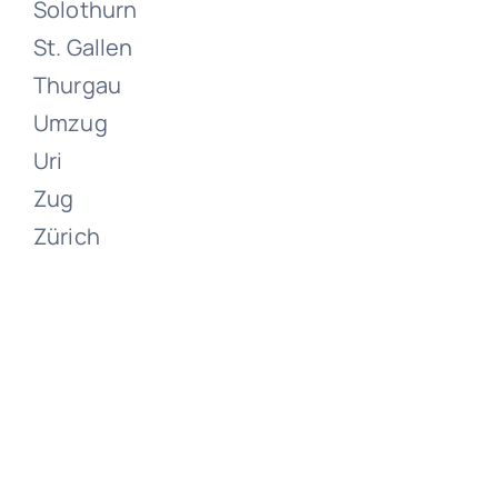
Solothurn
St. Gallen
Juni 15, 2024
Thurgau
Umzug
Uri
Zug
Zürich
Umzüge
Willisau
Juni 15, 2024