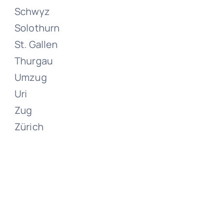
Schwyz
(LU)
Solothurn
St. Gallen
Juni 15, 2024
Thurgau
Umzug
Uri
Zug
Zürich
Umzüge
Willisau
Juni 15, 2024