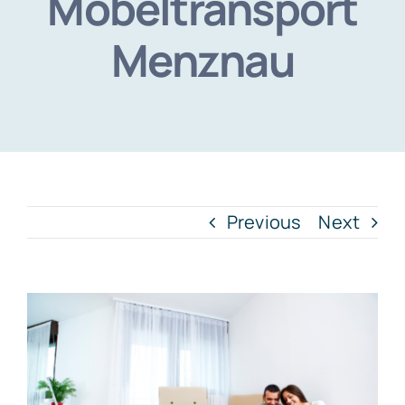
Möbeltransport
Menznau
Previous
Next
View
Larger
Image