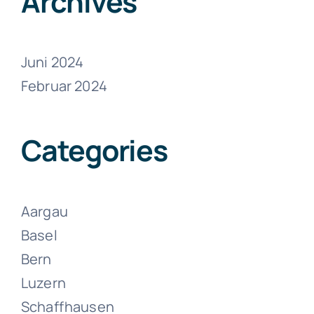
Archives
Juni 2024
Februar 2024
Umzüge
Wolhusen
Categories
Juni 15, 2024
Aargau
Basel
Bern
Luzern
Schaffhausen
Umzüge Zell