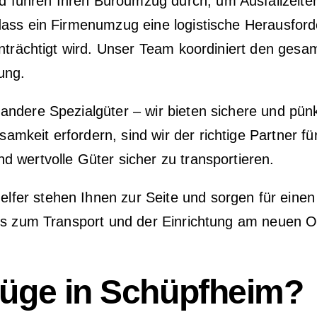
 führen Ihren Büroumzug durch, um Ausfallzeiten
ass ein Firmenumzug eine logistische Herausford
inträchtigt wird. Unser Team koordiniert den ges
ung.
ndere Spezialgüter – wir bieten sichere und pün
keit erfordern, sind wir der richtige Partner fü
 wertvolle Güter sicher zu transportieren.
er stehen Ihnen zur Seite und sorgen für einen e
is zum Transport und der Einrichtung am neuen Ort
ge in Schüpfheim?