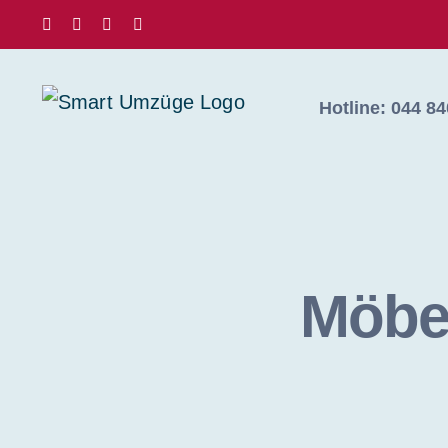
Skip
Facebook
X
Instagram
Pinterest
to
content
Hotline: 044 84
Möbe