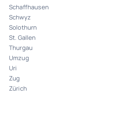
Schaffhausen
Umzüge
Schwyz
Zürich
Solothurn
St. Gallen
Juni 13, 2024
Thurgau
Umzug
Uri
Zug
Zürich
Umzüge
Zumikon
Juni 13, 2024