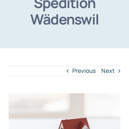
Spedition
Wädenswil
Previous
Next
View
Larger
Image