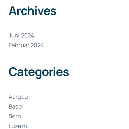
Juni 13, 2024
Archives
Juni 2024
Februar 2024
Umzüge
Zollikon
Categories
Juni 13, 2024
Aargau
Basel
Bern
Luzern