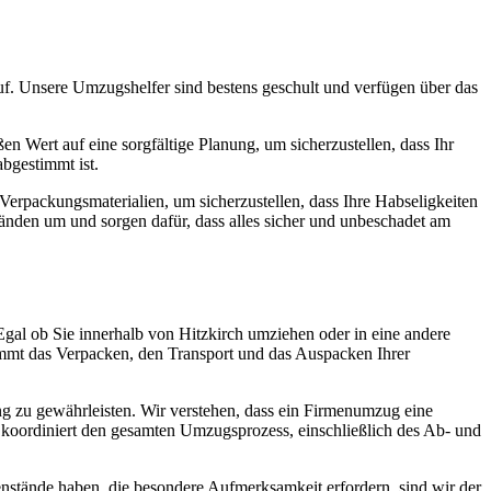
uf. Unsere Umzugshelfer sind bestens geschult und verfügen über das
n Wert auf eine sorgfältige Planung, um sicherzustellen, dass Ihr
bgestimmt ist.
erpackungsmaterialien, um sicherzustellen, dass Ihre Habseligkeiten
nden um und sorgen dafür, dass alles sicher und unbeschadet am
Egal ob Sie innerhalb von Hitzkirch umziehen oder in eine andere
immt das Verpacken, den Transport und das Auspacken Ihrer
 zu gewährleisten. Wir verstehen, dass ein Firmenumzug eine
m koordiniert den gesamten Umzugsprozess, einschließlich des Ab- und
nstände haben, die besondere Aufmerksamkeit erfordern, sind wir der