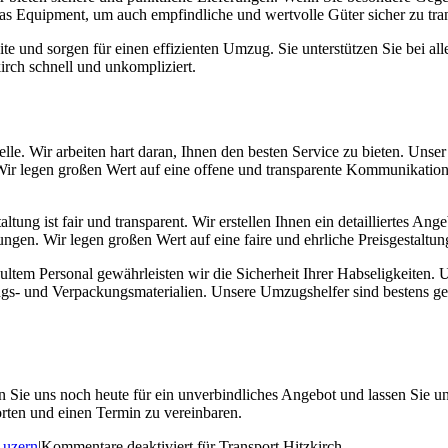
das Equipment, um auch empfindliche und wertvolle Güter sicher zu tran
e und sorgen für einen effizienten Umzug. Sie unterstützen Sie bei al
irch schnell und unkompliziert.
Stelle. Wir arbeiten hart daran, Ihnen den besten Service zu bieten. Uns
Wir legen großen Wert auf eine offene und transparente Kommunikation,
tung ist fair und transparent. Wir erstellen Ihnen ein detailliertes Ang
gen. Wir legen großen Wert auf eine faire und ehrliche Preisgestaltun
tem Personal gewährleisten wir die Sicherheit Ihrer Habseligkeiten. U
ngs- und Verpackungsmaterialien. Unsere Umzugshelfer sind bestens 
en Sie uns noch heute für ein unverbindliches Angebot und lassen Sie un
rten und einen Termin zu vereinbaren.
Luzern
|
Kommentare deaktiviert
für Transport Hitzkirch