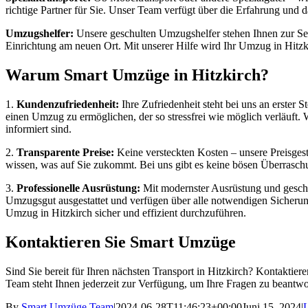
richtige Partner für Sie. Unser Team verfügt über die Erfahrung und 
Umzugshelfer:
Unsere geschulten Umzugshelfer stehen Ihnen zur Seit
Einrichtung am neuen Ort. Mit unserer Hilfe wird Ihr Umzug in Hitzk
Warum Smart Umzüge in Hitzkirch?
1.
Kundenzufriedenheit:
Ihre Zufriedenheit steht bei uns an erster 
einen Umzug zu ermöglichen, der so stressfrei wie möglich verläuft. 
informiert sind.
2.
Transparente Preise:
Keine versteckten Kosten – unsere Preisgestal
wissen, was auf Sie zukommt. Bei uns gibt es keine bösen Überraschun
3.
Professionelle Ausrüstung:
Mit modernster Ausrüstung und geschul
Umzugsgut ausgestattet und verfügen über alle notwendigen Sicheru
Umzug in Hitzkirch sicher und effizient durchzuführen.
Kontaktieren Sie Smart Umzüge
Sind Sie bereit für Ihren nächsten Transport in Hitzkirch? Kontaktier
Team steht Ihnen jederzeit zur Verfügung, um Ihre Fragen zu beantwo
By
Smart Umzüge Team
|
2024-06-28T11:46:23+00:00
Juni 15, 2024
|