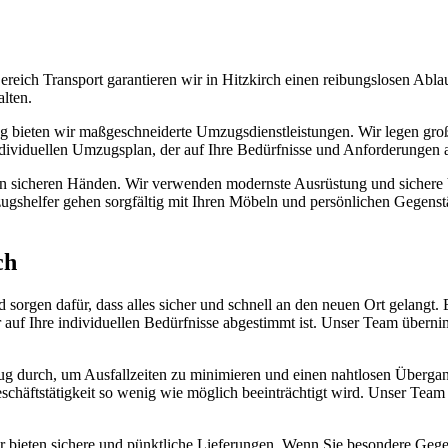
ich Transport garantieren wir in Hitzkirch einen reibungslosen Abla
lten.
g bieten wir maßgeschneiderte Umzugsdienstleistungen. Wir legen große
individuellen Umzugsplan, der auf Ihre Bedürfnisse und Anforderungen a
in sicheren Händen. Wir verwenden modernste Ausrüstung und sichere V
shelfer gehen sorgfältig mit Ihren Möbeln und persönlichen Gegenstä
ch
orgen dafür, dass alles sicher und schnell an den neuen Ort gelangt. 
r auf Ihre individuellen Bedürfnisse abgestimmt ist. Unser Team übern
 durch, um Ausfallzeiten zu minimieren und einen nahtlosen Übergang
Geschäftstätigkeit so wenig wie möglich beeinträchtigt wird. Unser Tea
r bieten sichere und pünktliche Lieferungen. Wenn Sie besondere Gege