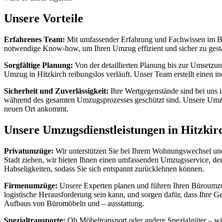
Unsere Vorteile
Erfahrenes Team:
Mit umfassender Erfahrung und Fachwissen im Bere
notwendige Know-how, um Ihren Umzug effizient und sicher zu gesta
Sorgfältige Planung:
Von der detaillierten Planung bis zur Umsetzun
Umzug in Hitzkirch reibungslos verläuft. Unser Team erstellt einen 
Sicherheit und Zuverlässigkeit:
Ihre Wertgegenstände sind bei uns 
während des gesamten Umzugsprozesses geschützt sind. Unsere Umzug
neuen Ort ankommt.
Unsere Umzugsdienstleistungen in Hitzkir
Privatumzüge:
Wir unterstützen Sie bei Ihrem Wohnungswechsel und s
Stadt ziehen, wir bieten Ihnen einen umfassenden Umzugsservice, de
Habseligkeiten, sodass Sie sich entspannt zurücklehnen können.
Firmenumzüge:
Unsere Experten planen und führen Ihren Büroumzug
logistische Herausforderung sein kann, und sorgen dafür, dass Ihre 
Aufbaus von Büromöbeln und – ausstattung.
Spezialtransporte:
Ob Möbeltransport oder andere Spezialgüter – wi