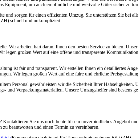
das Equipment, um auch empfindliche und wertvolle Güter sicher zu tran
e und sorgen für einen effizienten Umzug. Sie unterstützen Sie bei al
(ZH) schnell und unkompliziert.
Stelle. Wir arbeiten hart daran, Ihnen den besten Service zu bieten. Uns
Wir legen großen Wert auf eine offene und transparente Kommunikation,
tung ist fair und transparent. Wir erstellen Ihnen ein detailliertes Ang
gen. Wir legen großen Wert auf eine faire und ehrliche Preisgestaltun
tem Personal gewährleisten wir die Sicherheit Ihrer Habseligkeiten. U
ngs- und Verpackungsmaterialien. Unsere Umzugshelfer sind bestens 
? Kontaktieren Sie uns noch heute für ein unverbindliches Angebot und 
en zu beantworten und einen Termin zu vereinbaren.
ürich
|
Kommentare deaktiviert
für Transportunternehmen Rüti (ZH)