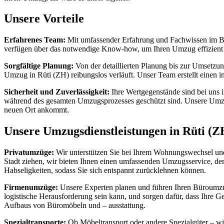
Unsere Vorteile
Erfahrenes Team:
Mit umfassender Erfahrung und Fachwissen im Ber
verfügen über das notwendige Know-how, um Ihren Umzug effizient u
Sorgfältige Planung:
Von der detaillierten Planung bis zur Umsetzun
Umzug in Rüti (ZH) reibungslos verläuft. Unser Team erstellt einen 
Sicherheit und Zuverlässigkeit:
Ihre Wertgegenstände sind bei uns 
während des gesamten Umzugsprozesses geschützt sind. Unsere Umzug
neuen Ort ankommt.
Unsere Umzugsdienstleistungen in Rüti (Z
Privatumzüge:
Wir unterstützen Sie bei Ihrem Wohnungswechsel und s
Stadt ziehen, wir bieten Ihnen einen umfassenden Umzugsservice, de
Habseligkeiten, sodass Sie sich entspannt zurücklehnen können.
Firmenumzüge:
Unsere Experten planen und führen Ihren Büroumzug
logistische Herausforderung sein kann, und sorgen dafür, dass Ihre 
Aufbaus von Büromöbeln und – ausstattung.
Spezialtransporte:
Ob Möbeltransport oder andere Spezialgüter – wi