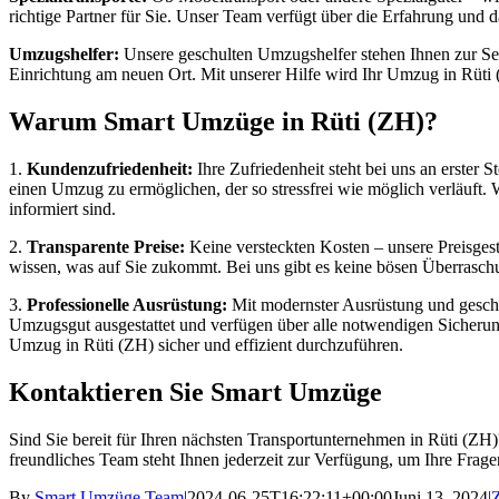
richtige Partner für Sie. Unser Team verfügt über die Erfahrung und 
Umzugshelfer:
Unsere geschulten Umzugshelfer stehen Ihnen zur Seit
Einrichtung am neuen Ort. Mit unserer Hilfe wird Ihr Umzug in Rüti 
Warum Smart Umzüge in Rüti (ZH)?
1.
Kundenzufriedenheit:
Ihre Zufriedenheit steht bei uns an erster 
einen Umzug zu ermöglichen, der so stressfrei wie möglich verläuft. 
informiert sind.
2.
Transparente Preise:
Keine versteckten Kosten – unsere Preisgestal
wissen, was auf Sie zukommt. Bei uns gibt es keine bösen Überraschun
3.
Professionelle Ausrüstung:
Mit modernster Ausrüstung und geschul
Umzugsgut ausgestattet und verfügen über alle notwendigen Sicheru
Umzug in Rüti (ZH) sicher und effizient durchzuführen.
Kontaktieren Sie Smart Umzüge
Sind Sie bereit für Ihren nächsten Transportunternehmen in Rüti (ZH)
freundliches Team steht Ihnen jederzeit zur Verfügung, um Ihre Frag
By
Smart Umzüge Team
|
2024-06-25T16:22:11+00:00
Juni 13, 2024
|
Z