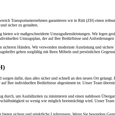
eich Transportunternehmen garantieren wir in Rüti (ZH) einen reibun
nd sicher zu gestalten.
g bieten wir maßgeschneiderte Umzugsdienstleistungen. Wir legen große
individuellen Umzugsplan, der auf Ihre Bedürfnisse und Anforderungen 
in sicheren Händen. Wir verwenden modernste Ausrüstung und sichere V
shelfer gehen sorgfältig mit Ihren Möbeln und persönlichen Gegenstä
H)
orgen dafür, dass alles sicher und schnell an den neuen Ort gelangt. 
r auf Ihre individuellen Bedürfnisse abgestimmt ist. Unser Team übern
 durch, um Ausfallzeiten zu minimieren und einen nahtlosen Übergang
Geschäftstätigkeit so wenig wie möglich beeinträchtigt wird. Unser Tea
r bieten sichere und pünktliche Lieferungen. Wenn Sie besondere Gege