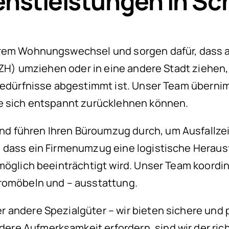
stleistungen in Sch
hrem Wohnungswechsel und sorgen dafür, dass al
 (ZH) umziehen oder in eine andere Stadt ziehe
 Bedürfnisse abgestimmt ist. Unser Team übern
ie sich entspannt zurücklehnen können.
d führen Ihren Büroumzug durch, um Ausfallze
 dass ein Firmenumzug eine logistische Herausf
 möglich beeinträchtigt wird. Unser Team koor
üromöbeln und – ausstattung.
 andere Spezialgüter – wir bieten sichere und 
e Aufmerksamkeit erfordern, sind wir der richt