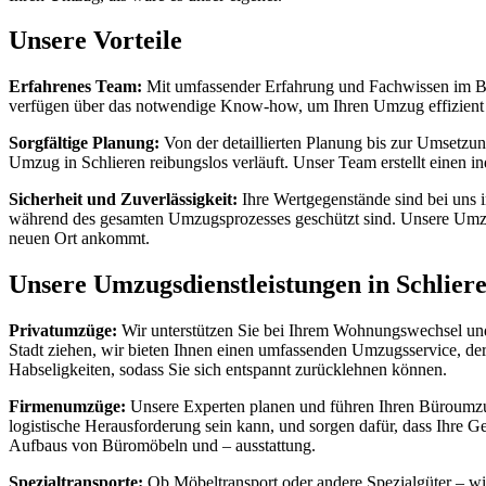
Unsere Vorteile
Erfahrenes Team:
Mit umfassender Erfahrung und Fachwissen im Ber
verfügen über das notwendige Know-how, um Ihren Umzug effizient u
Sorgfältige Planung:
Von der detaillierten Planung bis zur Umsetzun
Umzug in Schlieren reibungslos verläuft. Unser Team erstellt einen 
Sicherheit und Zuverlässigkeit:
Ihre Wertgegenstände sind bei uns 
während des gesamten Umzugsprozesses geschützt sind. Unsere Umzug
neuen Ort ankommt.
Unsere Umzugsdienstleistungen in Schlier
Privatumzüge:
Wir unterstützen Sie bei Ihrem Wohnungswechsel und s
Stadt ziehen, wir bieten Ihnen einen umfassenden Umzugsservice, de
Habseligkeiten, sodass Sie sich entspannt zurücklehnen können.
Firmenumzüge:
Unsere Experten planen und führen Ihren Büroumzug
logistische Herausforderung sein kann, und sorgen dafür, dass Ihre 
Aufbaus von Büromöbeln und – ausstattung.
Spezialtransporte:
Ob Möbeltransport oder andere Spezialgüter – wi