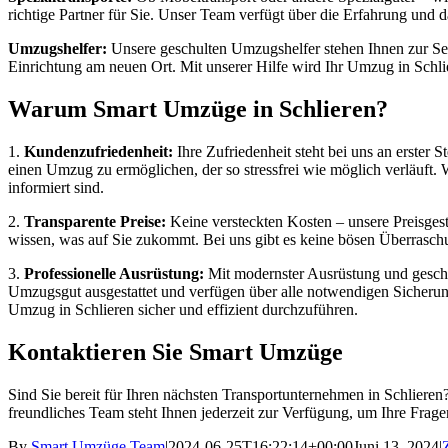
richtige Partner für Sie. Unser Team verfügt über die Erfahrung und 
Umzugshelfer:
Unsere geschulten Umzugshelfer stehen Ihnen zur Seit
Einrichtung am neuen Ort. Mit unserer Hilfe wird Ihr Umzug in Schli
Warum Smart Umzüge in Schlieren?
1.
Kundenzufriedenheit:
Ihre Zufriedenheit steht bei uns an erster 
einen Umzug zu ermöglichen, der so stressfrei wie möglich verläuft. 
informiert sind.
2.
Transparente Preise:
Keine versteckten Kosten – unsere Preisgestal
wissen, was auf Sie zukommt. Bei uns gibt es keine bösen Überraschun
3.
Professionelle Ausrüstung:
Mit modernster Ausrüstung und geschul
Umzugsgut ausgestattet und verfügen über alle notwendigen Sicheru
Umzug in Schlieren sicher und effizient durchzuführen.
Kontaktieren Sie Smart Umzüge
Sind Sie bereit für Ihren nächsten Transportunternehmen in Schlieren?
freundliches Team steht Ihnen jederzeit zur Verfügung, um Ihre Frag
By
Smart Umzüge Team
|
2024-06-25T16:22:14+00:00
Juni 13, 2024
|