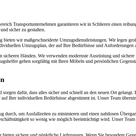
eich Transportunternehmen garantieren wir in Schlieren einen reibun
nd sicher zu gestalten.
g bieten wir maßgeschneiderte Umzugsdienstleistungen. Wir legen große
individuellen Umzugsplan, der auf Ihre Bedürfnisse und Anforderungen a
in sicheren Händen. Wir verwenden modernste Ausrüstung und sichere V
shelfer gehen sorgfältig mit Ihren Möbeln und persönlichen Gegenstä
en
orgen dafür, dass alles sicher und schnell an den neuen Ort gelangt. 
r auf Ihre individuellen Bedürfnisse abgestimmt ist. Unser Team übern
 durch, um Ausfallzeiten zu minimieren und einen nahtlosen Übergang
Geschäftstätigkeit so wenig wie möglich beeinträchtigt wird. Unser Tea
r bieten sichere und pünktliche Lieferungen. Wenn Sie besondere Gege