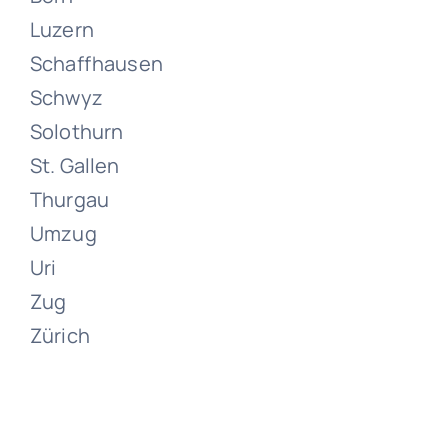
Luzern
Schaffhausen
Umzüge
Schwyz
Zürich
Solothurn
St. Gallen
Juni 13, 2024
Thurgau
Umzug
Uri
Zug
Zürich
Umzüge
Zumikon
Juni 13, 2024