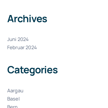
Juni 13, 2024
Archives
Juni 2024
Februar 2024
Umzüge
Zollikon
Categories
Juni 13, 2024
Aargau
Basel
Bern