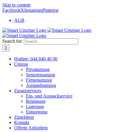
Skip to content
Facebook
X
Instagram
Pinterest
AGB
Search for:
Hotline: 044 840 40 06
Umzug
Privatumzug
Seniorenumzug
Firmenumzug
Auslandsumzug
Zusatzservices
Ein- und Auspackservice
Reinigung
Lagerung
Entsorgung
Zügelshop
Kontakt
Offerte Anfordern