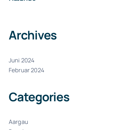
Umzüge
Zuchwil
Juni 21, 2024
Archives
Juni 2024
Februar 2024
Umzüge
Wolfwil
Categories
Juni 21, 2024
Aargau