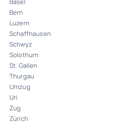
Basel
Bern
Luzern
Schaffhausen
Umzüge
Schwyz
Zullwil
Solothurn
St. Gallen
Juni 21, 2024
Thurgau
Umzug
Uri
Zug
Zürich
Umzüge
Zuchwil