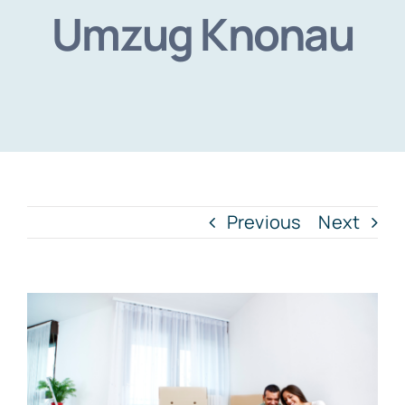
Umzug Knonau
Previous
Next
View
Larger
Image