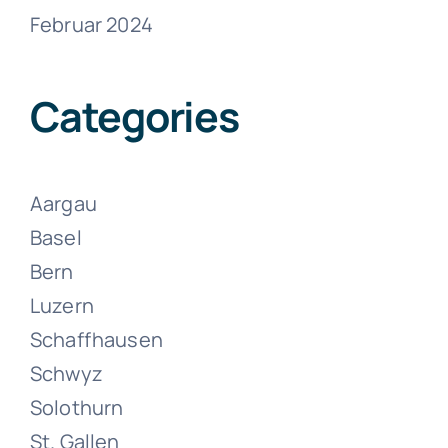
Februar 2024
Umzüge
Zollikon
Categories
Juni 13, 2024
Aargau
Basel
Bern
Luzern
Schaffhausen
Umzüge
Schwyz
Zürich
Solothurn
St. Gallen
Juni 13, 2024