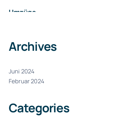
Umzüge
Zumikon
Juni 13, 2024
Archives
Juni 2024
Februar 2024
Umzüge
Zollikon
Categories
Juni 13, 2024