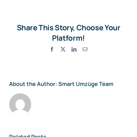
Oetwil
an
der
Share This Story, Choose Your
Limmat
Platform!
Facebook
X
LinkedIn
Email
About the Author:
Smart Umzüge Team
Related Posts