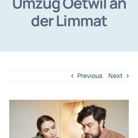
Umzug Oetwil an
der Limmat
Previous
Next
View
Larger
Image