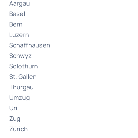
Aargau
Basel
Bern
Luzern
Schaffhausen
Umzüge
Schwyz
Zürich
Solothurn
St. Gallen
Juni 13, 2024
Thurgau
Umzug
Uri
Zug
Zürich
Umzüge