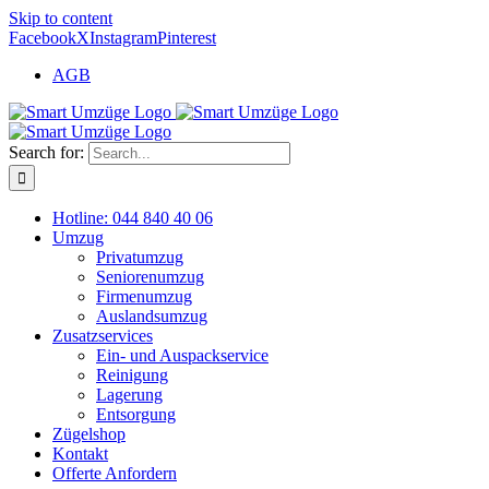
Skip to content
Facebook
X
Instagram
Pinterest
AGB
Search for:
Hotline: 044 840 40 06
Umzug
Privatumzug
Seniorenumzug
Firmenumzug
Auslandsumzug
Zusatzservices
Ein- und Auspackservice
Reinigung
Lagerung
Entsorgung
Zügelshop
Kontakt
Offerte Anfordern