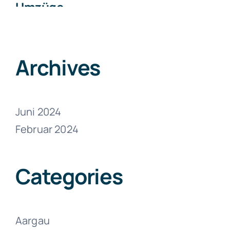
Umzüge
Wittenbach
Juni 21, 2024
Archives
Juni 2024
Februar 2024
Umzüge
Wildhaus-Alt
Categories
St. Johann
Juni 21, 2024
Aargau