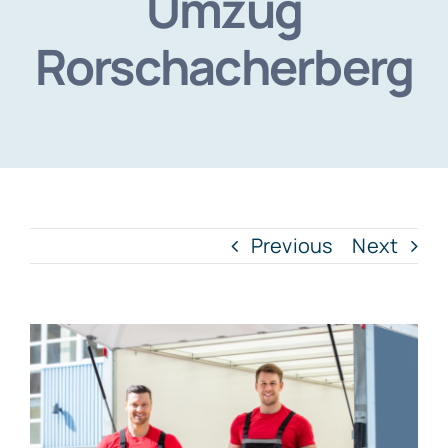
Umzug
Rorschacherberg
Previous
Next
View
Larger
Image