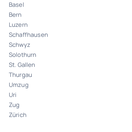
Basel
Bern
Luzern
Schaffhausen
Schwyz
Umzüge
Solothurn
Zuzwil (SG)
St. Gallen
Thurgau
Juni 21, 2024
Umzug
Uri
Zug
Zürich
Umzüge