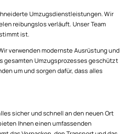
schneiderte Umzugsdienstleistungen. Wir
elen reibungslos verläuft. Unser Team
stimmt ist.
. Wir verwenden modernste Ausrüstung und
 des gesamten Umzugsprozesses geschützt
den um und sorgen dafür, dass alles
les sicher und schnell an den neuen Ort
r bieten Ihnen einen umfassenden
immt das Verpacken, den Transport und das