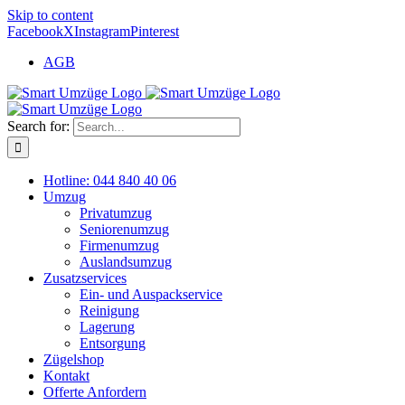
Skip to content
Facebook
X
Instagram
Pinterest
AGB
Search for:
Hotline: 044 840 40 06
Umzug
Privatumzug
Seniorenumzug
Firmenumzug
Auslandsumzug
Zusatzservices
Ein- und Auspackservice
Reinigung
Lagerung
Entsorgung
Zügelshop
Kontakt
Offerte Anfordern