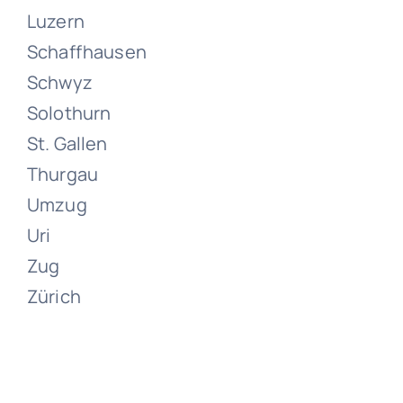
Luzern
Schaffhausen
Umzüge
Schwyz
Zürich
Solothurn
St. Gallen
Juni 13, 2024
Thurgau
Umzug
Uri
Zug
Zürich
Umzüge
Zumikon
Juni 13, 2024