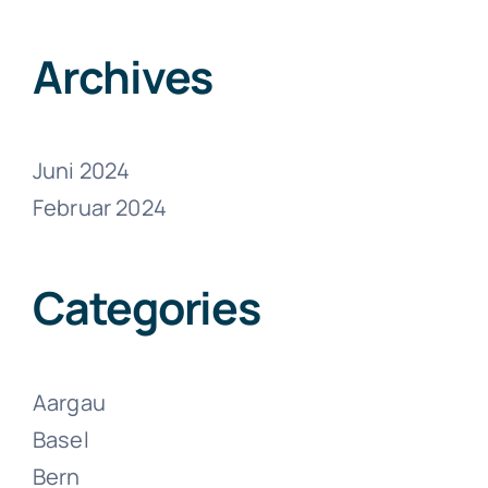
Juni 13, 2024
Archives
Juni 2024
Februar 2024
Umzüge
Zollikon
Categories
Juni 13, 2024
Aargau
Basel
Bern