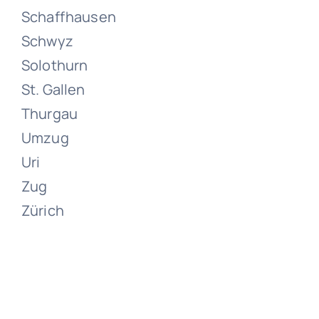
Schaffhausen
Umzüge
Schwyz
Zürich
Solothurn
St. Gallen
Juni 13, 2024
Thurgau
Umzug
Uri
Zug
Zürich
Umzüge
Zumikon
Juni 13, 2024