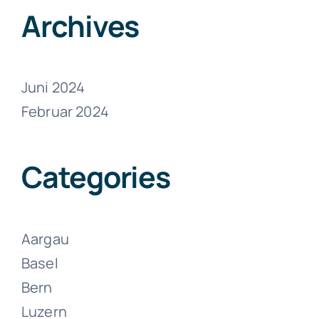
Juni 13, 2024
Archives
Juni 2024
Februar 2024
Umzüge
Zollikon
Categories
Juni 13, 2024
Aargau
Basel
Bern
Luzern