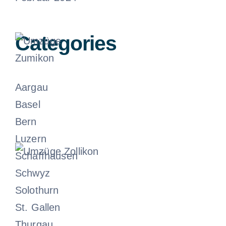
Juni 13, 2024
Categories
Aargau
Umzüge
Basel
Zumikon
Bern
Luzern
Juni 13, 2024
Schaffhausen
Schwyz
Umzüge
Solothurn
Zollikon
St. Gallen
Thurgau