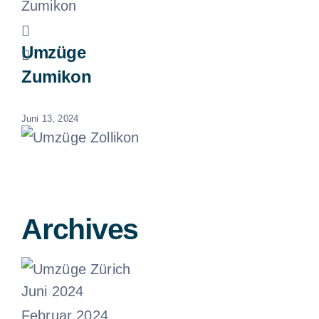
Umzüge
Zumikon
Juni 13, 2024
Umzüge
Zollikon
Archives
Juni 13, 2024
Juni 2024
Umzüge Zürich
Februar 2024