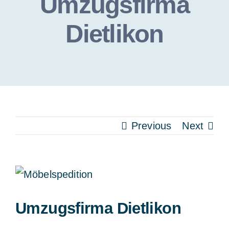
Umzugsfirma
Dietlikon
Previous
Next
View
Larger
Umzugsfirma Dietlikon
Image