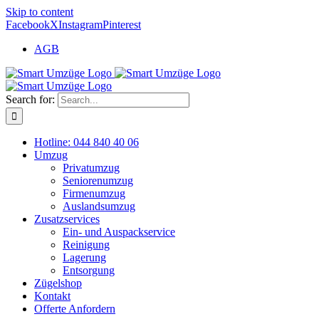
Skip to content
Facebook
X
Instagram
Pinterest
AGB
Search for:
Hotline: 044 840 40 06
Umzug
Privatumzug
Seniorenumzug
Firmenumzug
Auslandsumzug
Zusatzservices
Ein- und Auspackservice
Reinigung
Lagerung
Entsorgung
Zügelshop
Kontakt
Offerte Anfordern