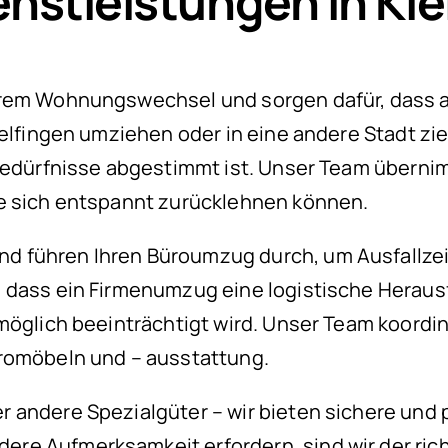
stleistungen in Kle
hrem Wohnungswechsel und sorgen dafür, dass al
delfingen umziehen oder in eine andere Stadt z
 Bedürfnisse abgestimmt ist. Unser Team übern
ie sich entspannt zurücklehnen können.
d führen Ihren Büroumzug durch, um Ausfallze
 dass ein Firmenumzug eine logistische Herausf
 möglich beeinträchtigt wird. Unser Team koor
üromöbeln und – ausstattung.
 andere Spezialgüter – wir bieten sichere und 
e Aufmerksamkeit erfordern, sind wir der richt