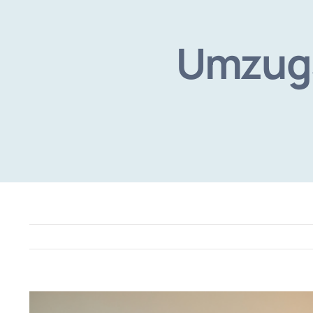
Umzugs
View