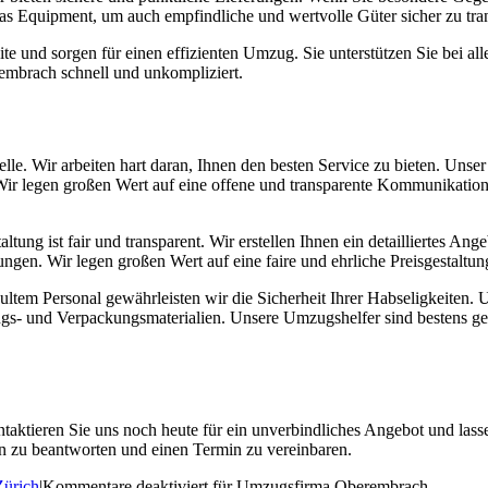
das Equipment, um auch empfindliche und wertvolle Güter sicher zu tran
e und sorgen für einen effizienten Umzug. Sie unterstützen Sie bei al
embrach schnell und unkompliziert.
Stelle. Wir arbeiten hart daran, Ihnen den besten Service zu bieten. Uns
Wir legen großen Wert auf eine offene und transparente Kommunikation,
tung ist fair und transparent. Wir erstellen Ihnen ein detailliertes Ang
gen. Wir legen großen Wert auf eine faire und ehrliche Preisgestaltun
tem Personal gewährleisten wir die Sicherheit Ihrer Habseligkeiten. U
ngs- und Verpackungsmaterialien. Unsere Umzugshelfer sind bestens 
ktieren Sie uns noch heute für ein unverbindliches Angebot und lassen
en zu beantworten und einen Termin zu vereinbaren.
Zürich
|
Kommentare deaktiviert
für Umzugsfirma Oberembrach