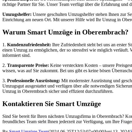
richtige Partner für Sie. Unser Team verfügt über die Erfahrung und 
Umzugshelfer:
Unsere geschulten Umzugshelfer stehen Ihnen zur Seit
Einrichtung am neuen Ort. Mit unserer Hilfe wird Ihr Umzug in Ober
Warum Smart Umzüge in Oberembrach?
1.
Kundenzufriedenheit:
Ihre Zufriedenheit steht bei uns an erster 
einen Umzug zu ermöglichen, der so stressfrei wie möglich verläuft. 
informiert sind.
2.
Transparente Preise:
Keine versteckten Kosten – unsere Preisgestal
wissen, was auf Sie zukommt. Bei uns gibt es keine bösen Überraschun
3.
Professionelle Ausrüstung:
Mit modernster Ausrüstung und geschul
Umzugsgut ausgestattet und verfügen über alle notwendigen Sicheru
Umzug in Oberembrach sicher und effizient durchzuführen.
Kontaktieren Sie Smart Umzüge
Sind Sie bereit für Ihren nächsten Umzugsfirma in Oberembrach? Konta
freundliches Team steht Ihnen jederzeit zur Verfügung, um Ihre Frag
By
Smart Umzüge Team
|
2024-06-25T12:53:07+00:00
Juni 13, 2024
|