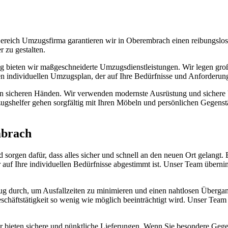
reich Umzugsfirma garantieren wir in Oberembrach einen reibungslose
 zu gestalten.
g bieten wir maßgeschneiderte Umzugsdienstleistungen. Wir legen große
en individuellen Umzugsplan, der auf Ihre Bedürfnisse und Anforderung
in sicheren Händen. Wir verwenden modernste Ausrüstung und sichere V
shelfer gehen sorgfältig mit Ihren Möbeln und persönlichen Gegenstä
mbrach
sorgen dafür, dass alles sicher und schnell an den neuen Ort gelangt.
r auf Ihre individuellen Bedürfnisse abgestimmt ist. Unser Team übern
 durch, um Ausfallzeiten zu minimieren und einen nahtlosen Übergang
Geschäftstätigkeit so wenig wie möglich beeinträchtigt wird. Unser Tea
r bieten sichere und pünktliche Lieferungen. Wenn Sie besondere Gege