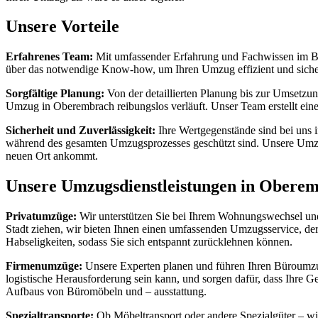
Unsere Vorteile
Erfahrenes Team:
Mit umfassender Erfahrung und Fachwissen im Be
über das notwendige Know-how, um Ihren Umzug effizient und sicher
Sorgfältige Planung:
Von der detaillierten Planung bis zur Umsetzun
Umzug in Oberembrach reibungslos verläuft. Unser Team erstellt ein
Sicherheit und Zuverlässigkeit:
Ihre Wertgegenstände sind bei uns 
während des gesamten Umzugsprozesses geschützt sind. Unsere Umzug
neuen Ort ankommt.
Unsere Umzugsdienstleistungen in Obere
Privatumzüge:
Wir unterstützen Sie bei Ihrem Wohnungswechsel und 
Stadt ziehen, wir bieten Ihnen einen umfassenden Umzugsservice, de
Habseligkeiten, sodass Sie sich entspannt zurücklehnen können.
Firmenumzüge:
Unsere Experten planen und führen Ihren Büroumzug
logistische Herausforderung sein kann, und sorgen dafür, dass Ihre 
Aufbaus von Büromöbeln und – ausstattung.
Spezialtransporte:
Ob Möbeltransport oder andere Spezialgüter – wi