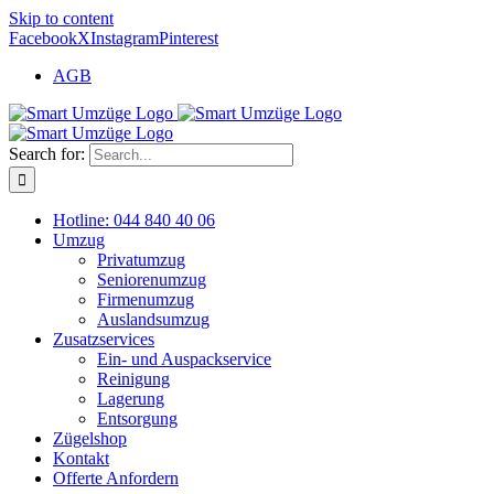
Skip to content
Facebook
X
Instagram
Pinterest
AGB
Search for:
Hotline: 044 840 40 06
Umzug
Privatumzug
Seniorenumzug
Firmenumzug
Auslandsumzug
Zusatzservices
Ein- und Auspackservice
Reinigung
Lagerung
Entsorgung
Zügelshop
Kontakt
Offerte Anfordern