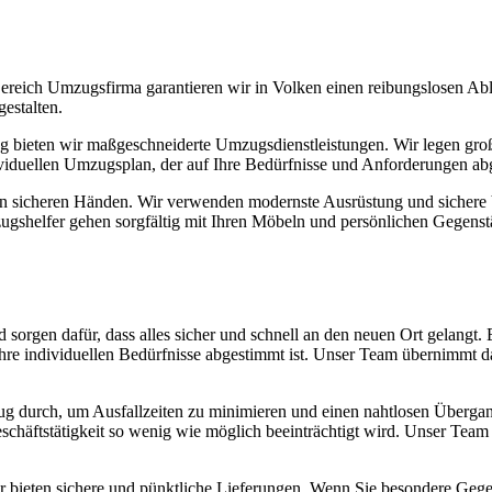
eich Umzugsfirma garantieren wir in Volken einen reibungslosen Abl
estalten.
g bieten wir maßgeschneiderte Umzugsdienstleistungen. Wir legen große
ividuellen Umzugsplan, der auf Ihre Bedürfnisse und Anforderungen abg
in sicheren Händen. Wir verwenden modernste Ausrüstung und sichere V
shelfer gehen sorgfältig mit Ihren Möbeln und persönlichen Gegenstä
orgen dafür, dass alles sicher und schnell an den neuen Ort gelangt. 
Ihre individuellen Bedürfnisse abgestimmt ist. Unser Team übernimmt d
 durch, um Ausfallzeiten zu minimieren und einen nahtlosen Übergang
Geschäftstätigkeit so wenig wie möglich beeinträchtigt wird. Unser Tea
r bieten sichere und pünktliche Lieferungen. Wenn Sie besondere Gege