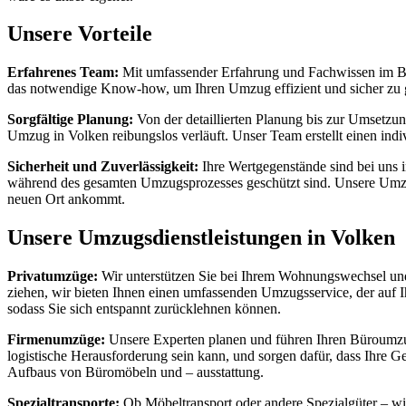
Unsere Vorteile
Erfahrenes Team:
Mit umfassender Erfahrung und Fachwissen im Ber
das notwendige Know-how, um Ihren Umzug effizient und sicher zu g
Sorgfältige Planung:
Von der detaillierten Planung bis zur Umsetzun
Umzug in Volken reibungslos verläuft. Unser Team erstellt einen ind
Sicherheit und Zuverlässigkeit:
Ihre Wertgegenstände sind bei uns 
während des gesamten Umzugsprozesses geschützt sind. Unsere Umzug
neuen Ort ankommt.
Unsere Umzugsdienstleistungen in Volken
Privatumzüge:
Wir unterstützen Sie bei Ihrem Wohnungswechsel und s
ziehen, wir bieten Ihnen einen umfassenden Umzugsservice, der auf 
sodass Sie sich entspannt zurücklehnen können.
Firmenumzüge:
Unsere Experten planen und führen Ihren Büroumzug
logistische Herausforderung sein kann, und sorgen dafür, dass Ihre 
Aufbaus von Büromöbeln und – ausstattung.
Spezialtransporte:
Ob Möbeltransport oder andere Spezialgüter – wi