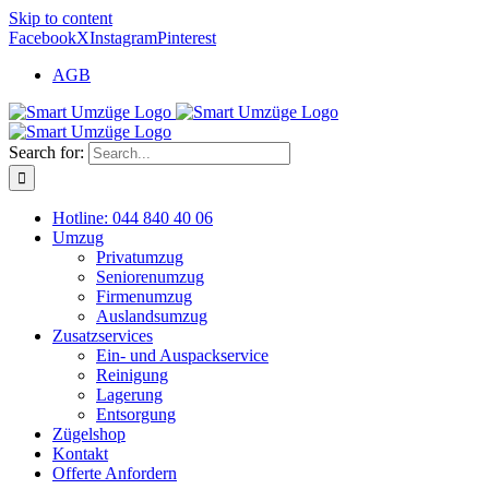
Skip to content
Facebook
X
Instagram
Pinterest
AGB
Search for:
Hotline: 044 840 40 06
Umzug
Privatumzug
Seniorenumzug
Firmenumzug
Auslandsumzug
Zusatzservices
Ein- und Auspackservice
Reinigung
Lagerung
Entsorgung
Zügelshop
Kontakt
Offerte Anfordern