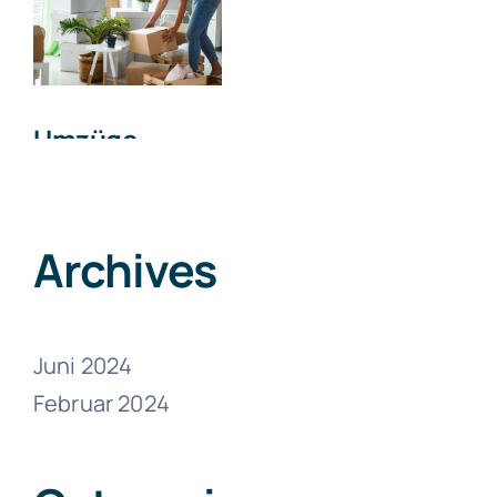
Umzüge
Zumikon
Juni 13, 2024
Archives
Juni 2024
Februar 2024
Umzüge
Zollikon