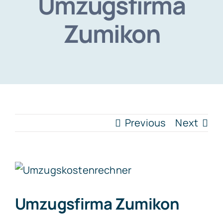
Umzugsfirma
Zumikon
Previous
Next
View
Larger
Umzugsfirma Zumikon
Image