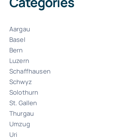
Categories
Juni 13, 2024
Aargau
Basel
Bern
Luzern
Schaffhausen
Umzüge
Schwyz
Zürich
Solothurn
St. Gallen
Juni 13, 2024
Thurgau
Umzug
Uri