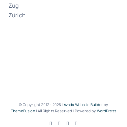
Zug
Zürich
Umzüge
Zumikon
Juni 13, 2024
Umzüge
© Copyright 2012 -
2026 |
Avada Website Builder
by
Zollikon
ThemeFusion
| All Rights Reserved | Powered by
WordPress
Facebook
X
Instagram
Pinterest
Juni 13, 2024