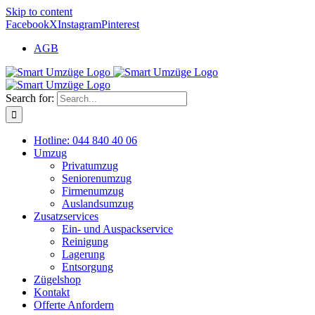
Skip to content
Facebook
X
Instagram
Pinterest
AGB
Search for:
Hotline: 044 840 40 06
Umzug
Privatumzug
Seniorenumzug
Firmenumzug
Auslandsumzug
Zusatzservices
Ein- und Auspackservice
Reinigung
Lagerung
Entsorgung
Zügelshop
Kontakt
Offerte Anfordern