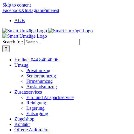
Skip to content
Facebook
X
Instagram
Pinterest
AGB
Search for:
Hotline: 044 840 40 06
Umzug
Privatumzug
Seniorenumzug
Firmenumzug
Auslandsumzug
Zusatzservices
Ein- und Auspackservice
Reinigung
Lagerung
Entsorgung
Zügelshop
Kontakt
Offerte Anfordern