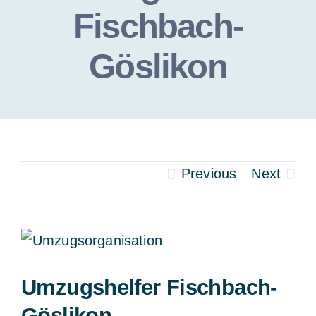
Fischbach-
Göslikon
Previous
Next
View
Larger
Umzugshelfer Fischbach-
Image
Göslikon