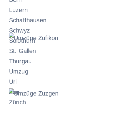
Umzüge
Luzern
Zurzach
Schaffhausen
Schwyz
Juni 19, 2024
Solothurn
St. Gallen
Umzüge
Thurgau
Zufikon
Umzug
Uri
Juni 19, 2024
Zug
Zürich
Umzüge
Zuzgen