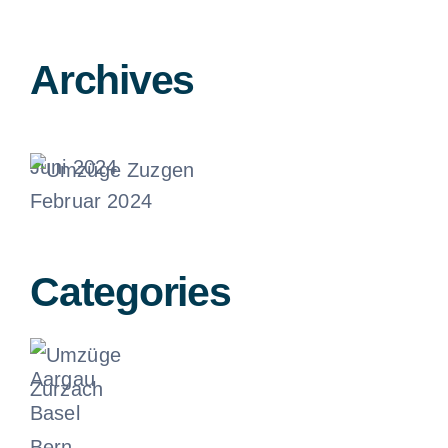
Umzüge
Archives
Zufikon
Juni 19, 2024
Juni 2024
Februar 2024
Umzüge
Zuzgen
Categories
Juni 19, 2024
Aargau
Basel
Bern