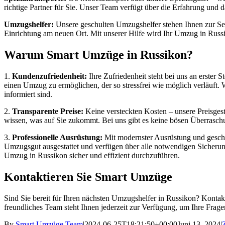
richtige Partner für Sie. Unser Team verfügt über die Erfahrung und 
Umzugshelfer:
Unsere geschulten Umzugshelfer stehen Ihnen zur Seit
Einrichtung am neuen Ort. Mit unserer Hilfe wird Ihr Umzug in Russi
Warum Smart Umzüge in Russikon?
1.
Kundenzufriedenheit:
Ihre Zufriedenheit steht bei uns an erster 
einen Umzug zu ermöglichen, der so stressfrei wie möglich verläuft. 
informiert sind.
2.
Transparente Preise:
Keine versteckten Kosten – unsere Preisgestal
wissen, was auf Sie zukommt. Bei uns gibt es keine bösen Überraschun
3.
Professionelle Ausrüstung:
Mit modernster Ausrüstung und geschul
Umzugsgut ausgestattet und verfügen über alle notwendigen Sicheru
Umzug in Russikon sicher und effizient durchzuführen.
Kontaktieren Sie Smart Umzüge
Sind Sie bereit für Ihren nächsten Umzugshelfer in Russikon? Kontakt
freundliches Team steht Ihnen jederzeit zur Verfügung, um Ihre Frag
By
Smart Umzüge Team
|
2024-06-25T18:21:50+00:00
Juni 13, 2024
|