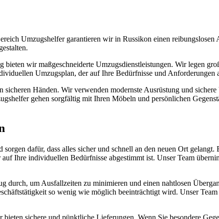
eich Umzugshelfer garantieren wir in Russikon einen reibungslosen A
estalten.
g bieten wir maßgeschneiderte Umzugsdienstleistungen. Wir legen große
ndividuellen Umzugsplan, der auf Ihre Bedürfnisse und Anforderungen a
in sicheren Händen. Wir verwenden modernste Ausrüstung und sichere V
shelfer gehen sorgfältig mit Ihren Möbeln und persönlichen Gegenstä
n
orgen dafür, dass alles sicher und schnell an den neuen Ort gelangt.
r auf Ihre individuellen Bedürfnisse abgestimmt ist. Unser Team übern
 durch, um Ausfallzeiten zu minimieren und einen nahtlosen Übergang
Geschäftstätigkeit so wenig wie möglich beeinträchtigt wird. Unser Tea
r bieten sichere und pünktliche Lieferungen. Wenn Sie besondere Gege