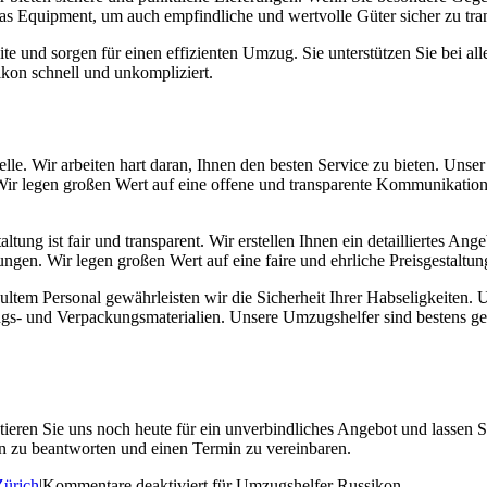
das Equipment, um auch empfindliche und wertvolle Güter sicher zu tran
e und sorgen für einen effizienten Umzug. Sie unterstützen Sie bei al
kon schnell und unkompliziert.
Stelle. Wir arbeiten hart daran, Ihnen den besten Service zu bieten. Uns
Wir legen großen Wert auf eine offene und transparente Kommunikation,
tung ist fair und transparent. Wir erstellen Ihnen ein detailliertes Ang
gen. Wir legen großen Wert auf eine faire und ehrliche Preisgestaltun
tem Personal gewährleisten wir die Sicherheit Ihrer Habseligkeiten. U
ngs- und Verpackungsmaterialien. Unsere Umzugshelfer sind bestens 
ieren Sie uns noch heute für ein unverbindliches Angebot und lassen Si
en zu beantworten und einen Termin zu vereinbaren.
Zürich
|
Kommentare deaktiviert
für Umzugshelfer Russikon