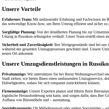
Unsere Vorteile
Erfahrenes Team:
Mit umfassender Erfahrung und Fachwissen im Ber
das notwendige Know-how, um Ihren Umzug effizient und sicher zu g
Sorgfältige Planung:
Von der detaillierten Planung bis zur Umsetzun
Umzug in Russikon reibungslos verläuft. Unser Team erstellt einen i
Sicherheit und Zuverlässigkeit:
Ihre Wertgegenstände sind bei uns 
während des gesamten Umzugsprozesses geschützt sind. Unsere Umzug
neuen Ort ankommt.
Unsere Umzugsdienstleistungen in Russiko
Privatumzüge:
Wir unterstützen Sie bei Ihrem Wohnungswechsel und s
Stadt ziehen, wir bieten Ihnen einen umfassenden Umzugsservice, de
Habseligkeiten, sodass Sie sich entspannt zurücklehnen können.
Firmenumzüge:
Unsere Experten planen und führen Ihren Büroumzug
logistische Herausforderung sein kann, und sorgen dafür, dass Ihre 
Aufbaus von Büromöbeln und – ausstattung.
Spezialtransporte:
Ob Möbeltransport oder andere Spezialgüter – wi