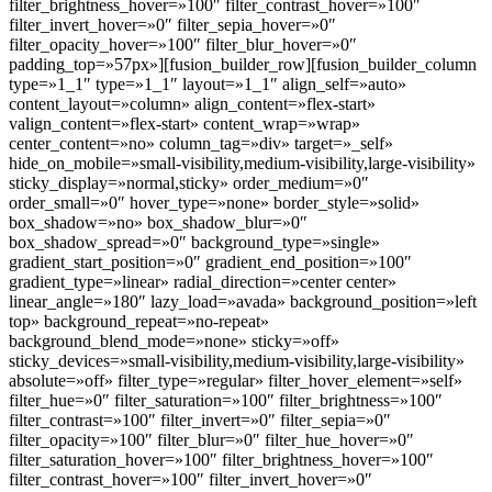
filter_brightness_hover=»100″ filter_contrast_hover=»100″
filter_invert_hover=»0″ filter_sepia_hover=»0″
filter_opacity_hover=»100″ filter_blur_hover=»0″
padding_top=»57px»][fusion_builder_row][fusion_builder_column
type=»1_1″ type=»1_1″ layout=»1_1″ align_self=»auto»
content_layout=»column» align_content=»flex-start»
valign_content=»flex-start» content_wrap=»wrap»
center_content=»no» column_tag=»div» target=»_self»
hide_on_mobile=»small-visibility,medium-visibility,large-visibility»
sticky_display=»normal,sticky» order_medium=»0″
order_small=»0″ hover_type=»none» border_style=»solid»
box_shadow=»no» box_shadow_blur=»0″
box_shadow_spread=»0″ background_type=»single»
gradient_start_position=»0″ gradient_end_position=»100″
gradient_type=»linear» radial_direction=»center center»
linear_angle=»180″ lazy_load=»avada» background_position=»left
top» background_repeat=»no-repeat»
background_blend_mode=»none» sticky=»off»
sticky_devices=»small-visibility,medium-visibility,large-visibility»
absolute=»off» filter_type=»regular» filter_hover_element=»self»
filter_hue=»0″ filter_saturation=»100″ filter_brightness=»100″
filter_contrast=»100″ filter_invert=»0″ filter_sepia=»0″
filter_opacity=»100″ filter_blur=»0″ filter_hue_hover=»0″
filter_saturation_hover=»100″ filter_brightness_hover=»100″
filter_contrast_hover=»100″ filter_invert_hover=»0″