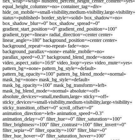
flex_wrap=»wrap» hundred_percent_height_center_content=»yes»
equal_height_columns=»no» container_tag=»div»
hide_on_mobile=»small-visibility,medium-visibility,large-visibility»
status=»published» border_style=»solid» box_shadow=»no»
box_shadow_blur=»0″ box_shadow_spread=»0″
gradient_start_position=»0″ gradient_end_position=»100″
gradient_type=»linear» radial_direction=»center center»
linear_angle=»180″ background_position=»center center»
background_repeat=»no-repeat» fade=»no»
background_parallax=»none» enable_mobile=»no»
parallax_speed=»0.3″ background_blend_mode=»none»
video_aspect_ratio=»16:9″ video_loop=»yes» video_mute=»yes»
pattern_bg=»none» pattern_bg_style=»default»
pattern_bg_opacity=»100″ pattern_bg_blend_mode=»normal»
mask_bg=»none» mask_bg_style=»default»
mask_bg_opacity=»100″ mask_bg_transform=»left»
mask_bg_blend_mode=»normal» absolute=»off»
absolute_devices=»small,medium,large» sticky=»off»
sticky_devices=»small-visibility,medium-visibility,large-visibility»
sticky_transition_offset=»0″ scroll_offset=»0″
animation_direction=»left» animation_speed=»0.3″
animation_delay=»0″ filter_hue=»0″ filter_saturation=»100″
filter_brightness=»100″ filter_contrast=»100″ filter_invert=»0″
filter_sepia=»0″ filter_opacity=»100″ filter_blur=»0″
filter_hue_hover=»0″ filter_saturation_hover=»100″