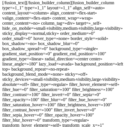
[/fusion_text][/fusion_builder_column][fusion_builder_column
type=»1_1″ type=»1_1″ layout=»1_1″ align_self=»auto»
content_layout=»column» align_content=»flex-start»
valign_content=»flex-start» content_wrap=»wrap»
center_content=»no» column_tag=»div» target=»_self»
hide_on_mobile=»small-visibility,medium-visibility,large-visibility»
sticky_display=»normal,sticky» order_medium=»0″
order_small=»0″ hover_type=»none» border_style=»solid»
box_shadow=»no» box_shadow_blur=»0″
box_shadow_spread=»0″ background_type=»single»
gradient_start_position=»0″ gradient_end_position=»100″
gradient_type=»linear» radial_direction=»center center»
linear_angle=»180″ lazy_load=»avada» background_position=»left
top» background_repeat=»no-repeat»
background_blend_mode=»none» sticky=»off»
sticky_devices=»small-visibility,medium-visibility,large-visibility»
absolute=»off» filter_type=»regular» filter_hover_element=»self»
filter_hue=»0″ filter_saturation=»100″ filter_brightness=»100″
filter_contrast=»100″ filter_invert=»0″ filter_sepia=»0″
filter_opacity=»100″ filter_blur=»0″ filter_hue_hover=»0″
filter_saturation_hover=»100″ filter_brightness_hover=»100″
filter_contrast_hover=»100″ filter_invert_hover=»0″
filter_sepia_hover=»0″ filter_opacity_hover=»100″
filter_blur_hover=»0″ transform_type=»regular»
transform_hover_element=»self» transform_scale_x=»1″