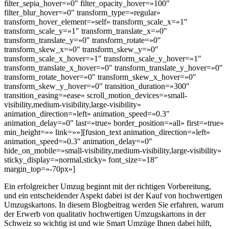
filter_sepia_hover=»0″ filter_opacity_hover=»100″
filter_blur_hover=»0″ transform_type=»regular»
transform_hover_element=»self» transform_scale_x=»1″
transform_scale_y=»1″ transform_translate_x=»0″
transform_translate_y=»0″ transform_rotate=»0″
transform_skew_x=»0″ transform_skew_y=»0″
transform_scale_x_hover=»1″ transform_scale_y_hover=»1″
transform_translate_x_hover=»0″ transform_translate_y_hover=»0″
transform_rotate_hover=»0″ transform_skew_x_hover=»0″
transform_skew_y_hover=»0″ transition_duration=»300″
transition_easing=»ease» scroll_motion_devices=»small-
visibility,medium-visibility,large-visibility»
animation_direction=»left» animation_speed=»0.3″
animation_delay=»0″ last=»true» border_position=»all» first=»true»
min_height=»» link=»»][fusion_text animation_direction=»left»
animation_speed=»0.3″ animation_delay=»0″
hide_on_mobile=»small-visibility,medium-visibility,large-visibility»
sticky_display=»normal,sticky» font_size=»18″
margin_top=»-70px»]
Ein erfolgreicher Umzug beginnt mit der richtigen Vorbereitung,
und ein entscheidender Aspekt dabei ist der Kauf von hochwertigen
Umzugskartons. In diesem Blogbeitrag werden Sie erfahren, warum
der Erwerb von qualitativ hochwertigen Umzugskartons in der
Schweiz so wichtig ist und wie Smart Umzüge Ihnen dabei hilft,