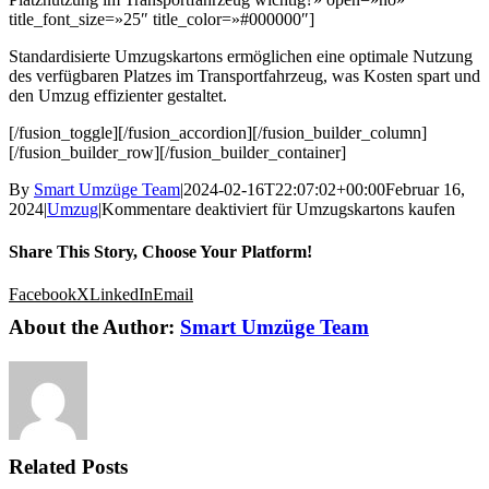
title_font_size=»25″ title_color=»#000000″]
Standardisierte Umzugskartons ermöglichen eine optimale Nutzung
des verfügbaren Platzes im Transportfahrzeug, was Kosten spart und
den Umzug effizienter gestaltet.
[/fusion_toggle][/fusion_accordion][/fusion_builder_column]
[/fusion_builder_row][/fusion_builder_container]
By
Smart Umzüge Team
|
2024-02-16T22:07:02+00:00
Februar 16,
2024
|
Umzug
|
Kommentare deaktiviert
für Umzugskartons kaufen
Share This Story, Choose Your Platform!
Facebook
X
LinkedIn
Email
About the Author:
Smart Umzüge Team
Related Posts