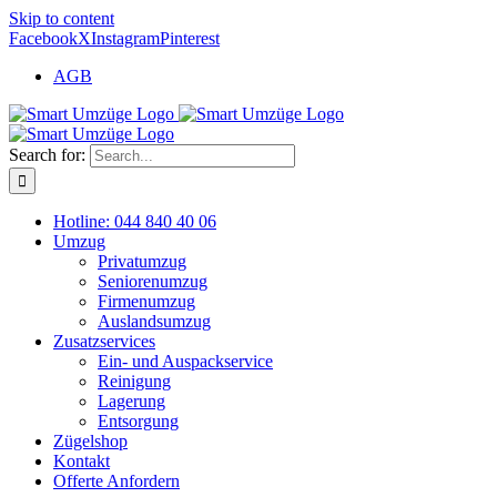
Skip to content
Facebook
X
Instagram
Pinterest
AGB
Search for:
Hotline: 044 840 40 06
Umzug
Privatumzug
Seniorenumzug
Firmenumzug
Auslandsumzug
Zusatzservices
Ein- und Auspackservice
Reinigung
Lagerung
Entsorgung
Zügelshop
Kontakt
Offerte Anfordern