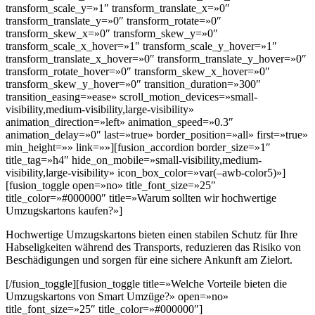
transform_scale_y=»1″ transform_translate_x=»0″
transform_translate_y=»0″ transform_rotate=»0″
transform_skew_x=»0″ transform_skew_y=»0″
transform_scale_x_hover=»1″ transform_scale_y_hover=»1″
transform_translate_x_hover=»0″ transform_translate_y_hover=»0″
transform_rotate_hover=»0″ transform_skew_x_hover=»0″
transform_skew_y_hover=»0″ transition_duration=»300″
transition_easing=»ease» scroll_motion_devices=»small-
visibility,medium-visibility,large-visibility»
animation_direction=»left» animation_speed=»0.3″
animation_delay=»0″ last=»true» border_position=»all» first=»true»
min_height=»» link=»»][fusion_accordion border_size=»1″
title_tag=»h4″ hide_on_mobile=»small-visibility,medium-
visibility,large-visibility» icon_box_color=»var(–awb-color5)»]
[fusion_toggle open=»no» title_font_size=»25″
title_color=»#000000″ title=»Warum sollten wir hochwertige
Umzugskartons kaufen?»]
Hochwertige Umzugskartons bieten einen stabilen Schutz für Ihre
Habseligkeiten während des Transports, reduzieren das Risiko von
Beschädigungen und sorgen für eine sichere Ankunft am Zielort.
[/fusion_toggle][fusion_toggle title=»Welche Vorteile bieten die
Umzugskartons von Smart Umzüge?» open=»no»
title_font_size=»25″ title_color=»#000000″]