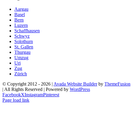
Aargau
Basel
Bern
Luzern
Schaffhausen
Schwyz
Solothurn
St. Gallen
Thurgau
Umzug
Uri
Zug
Zürich
© Copyright 2012 -
2026 |
Avada Website Builder
by
ThemeFusion
| All Rights Reserved | Powered by
WordPress
Facebook
X
Instagram
Pinterest
Page load link