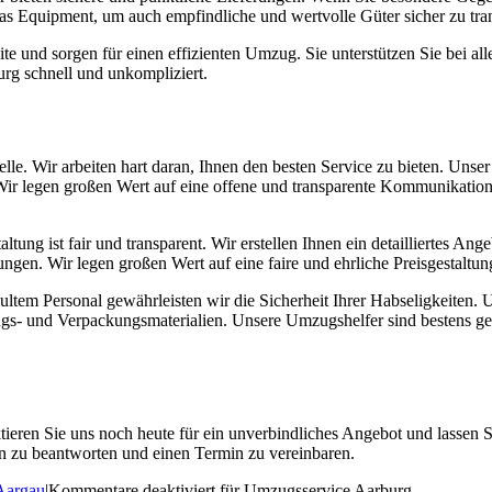
das Equipment, um auch empfindliche und wertvolle Güter sicher zu tran
e und sorgen für einen effizienten Umzug. Sie unterstützen Sie bei al
rg schnell und unkompliziert.
Stelle. Wir arbeiten hart daran, Ihnen den besten Service zu bieten. Uns
Wir legen großen Wert auf eine offene und transparente Kommunikation,
tung ist fair und transparent. Wir erstellen Ihnen ein detailliertes Ang
gen. Wir legen großen Wert auf eine faire und ehrliche Preisgestaltun
tem Personal gewährleisten wir die Sicherheit Ihrer Habseligkeiten. U
ngs- und Verpackungsmaterialien. Unsere Umzugshelfer sind bestens 
ieren Sie uns noch heute für ein unverbindliches Angebot und lassen Si
en zu beantworten und einen Termin zu vereinbaren.
Aargau
|
Kommentare deaktiviert
für Umzugsservice Aarburg