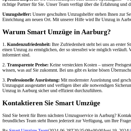
richtige Partner für Sie. Unser Team verfügt über die Erfahrung und 
Umzugshelfer:
Unsere geschulten Umzugshelfer stehen Ihnen zur Seit
Einrichtung am neuen Ort. Mit unserer Hilfe wird Ihr Umzug in Aarbu
Warum Smart Umzüge in Aarburg?
1.
Kundenzufriedenheit:
Ihre Zufriedenheit steht bei uns an erster 
einen Umzug zu ermöglichen, der so stressfrei wie möglich verläuft. 
informiert sind.
2.
Transparente Preise:
Keine versteckten Kosten – unsere Preisgestal
wissen, was auf Sie zukommt. Bei uns gibt es keine bösen Überraschun
3.
Professionelle Ausrüstung:
Mit modernster Ausrüstung und geschul
Umzugsgut ausgestattet und verfügen über alle notwendigen Sicheru
Umzug in Aarburg sicher und effizient durchzuführen.
Kontaktieren Sie Smart Umzüge
Sind Sie bereit für Ihren nächsten Umzugsservice in Aarburg? Kontakt
freundliches Team steht Ihnen jederzeit zur Verfügung, um Ihre Frag
By
Smart Umzüge Team
|
2024-06-28T20:35:09+00:00
Juni 19, 2024
|