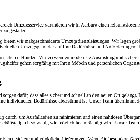
eich Umzugsservice garantieren wir in Aarburg einen reibungslosen A
 zu gestalten.
g bieten wir maßgeschneiderte Umzugsdienstleistungen. Wir legen große
dividuellen Umzugsplan, der auf Ihre Bedürfnisse und Anforderungen ab
in sicheren Händen. Wir verwenden modernste Ausrüstung und sichere V
shelfer gehen sorgfältig mit Ihren Möbeln und persönlichen Gegenstä
g
orgen dafür, dass alles sicher und schnell an den neuen Ort gelangt. 
Ihre individuellen Bedürfnisse abgestimmt ist. Unser Team übernimmt d
 durch, um Ausfallzeiten zu minimieren und einen nahtlosen Übergang
Geschäftstätigkeit so wenig wie möglich beeinträchtigt wird. Unser Tea
r bieten sichere und pünktliche Lieferungen. Wenn Sie besondere Gege