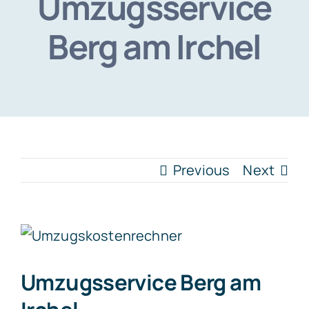
Umzugsservice
Berg am Irchel
Previous
Next
View
Larger
Umzugsservice Berg am
Image