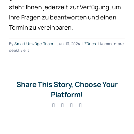
steht Ihnen jederzeit zur Verfügung, um
Ihre Fragen zu beantworten und einen
Termin zu vereinbaren.
By
Smart Umzüge Team
|
Juni 13, 2024
|
Zürich
|
Kommentare
für
deaktiviert
Umzugsservice
Berg
am
Irchel
Share This Story, Choose Your
Platform!
Facebook
X
LinkedIn
Email