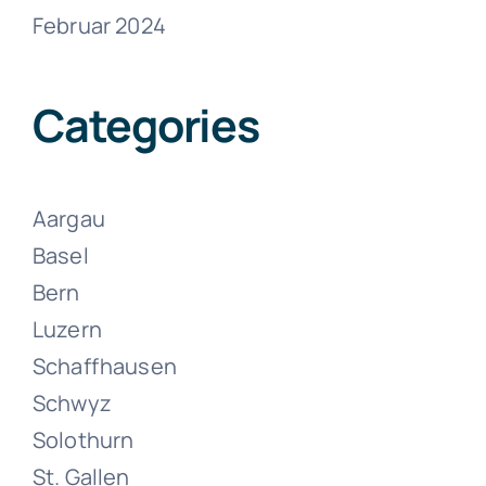
Februar 2024
Umzüge
Zollikon
Categories
Juni 13, 2024
Aargau
Basel
Bern
Luzern
Schaffhausen
Umzüge
Schwyz
Zürich
Solothurn
St. Gallen
Juni 13, 2024