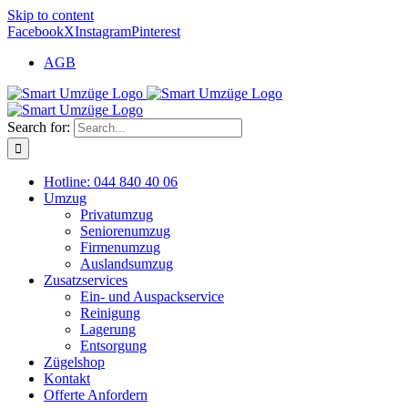
Skip to content
Facebook
X
Instagram
Pinterest
AGB
Search for:
Hotline: 044 840 40 06
Umzug
Privatumzug
Seniorenumzug
Firmenumzug
Auslandsumzug
Zusatzservices
Ein- und Auspackservice
Reinigung
Lagerung
Entsorgung
Zügelshop
Kontakt
Offerte Anfordern