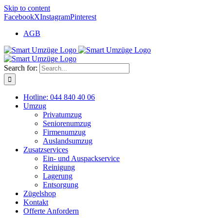
Skip to content
Facebook
X
Instagram
Pinterest
AGB
Search for:
Hotline: 044 840 40 06
Umzug
Privatumzug
Seniorenumzug
Firmenumzug
Auslandsumzug
Zusatzservices
Ein- und Auspackservice
Reinigung
Lagerung
Entsorgung
Zügelshop
Kontakt
Offerte Anfordern