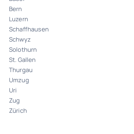
Bern
Luzern
Schaffhausen
Umzüge
Schwyz
Zürich
Solothurn
St. Gallen
Juni 13, 2024
Thurgau
Umzug
Uri
Zug
Zürich
Umzüge
Zumikon