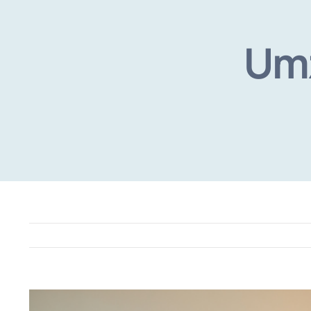
Umz
View