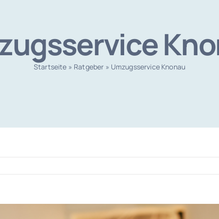
ugsservice Kn
Startseite
»
Ratgeber
»
Umzugsservice Knonau