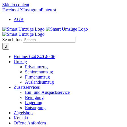
Skip to content
Facebook
X
Instagram
Pinterest
AGB
Search for:
Hotline: 044 840 40 06
Umzug
Privatumzug
Seniorenumzug
Firmenumzug
Auslandsumzug
Zusatzservices
Ein- und Auspackservice
Reinigung
Lagerung
Entsorgung
Zügelshop
Kontakt
Offerte Anfordern