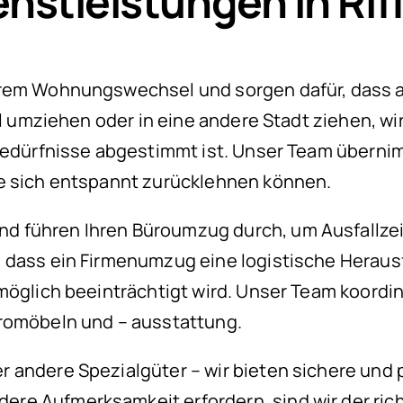
stleistungen in Riff
hrem Wohnungswechsel und sorgen dafür, dass al
wil umziehen oder in eine andere Stadt ziehen, 
 Bedürfnisse abgestimmt ist. Unser Team übern
ie sich entspannt zurücklehnen können.
d führen Ihren Büroumzug durch, um Ausfallze
 dass ein Firmenumzug eine logistische Herausf
 möglich beeinträchtigt wird. Unser Team koor
üromöbeln und – ausstattung.
 andere Spezialgüter – wir bieten sichere und 
e Aufmerksamkeit erfordern, sind wir der richt