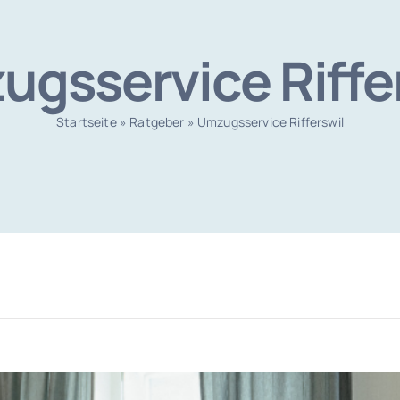
gsservice Riffe
Startseite
»
Ratgeber
»
Umzugsservice Rifferswil