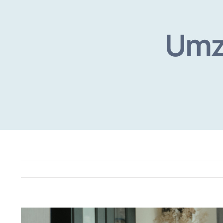
Umzu
View