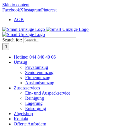
Skip to content
Facebook
X
Instagram
Pinterest
AGB
Search for:
Hotline: 044 840 40 06
Umzug
Privatumzug
Seniorenumzug
Firmenumzug
Auslandsumzug
Zusatzservices
Ein- und Auspackservice
Reinigung
Lagerung
Entsorgung
Zügelshop
Kontakt
Offerte Anfordern