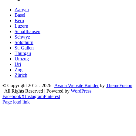
Aargau
Basel
Bern
Luzern
Schaffhausen
Schwyz
Solothurn
St. Gallen
Thurgau
Umzug
Uri
Zug
Zürich
© Copyright 2012 -
2026 |
Avada Website Builder
by
ThemeFusion
| All Rights Reserved | Powered by
WordPress
Facebook
X
Instagram
Pinterest
Page load link