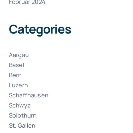
Februar 2024
Umzüge
Zuzwil
Categories
Juni 15, 2024
Aargau
Basel
Bern
Luzern
Schaffhausen
Umzüge
Schwyz
Zweisimmen
Solothurn
St. Gallen
Juni 15, 2024