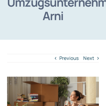
Umzugsunterneh
Arni
Previous
Next
View
Larger
Image