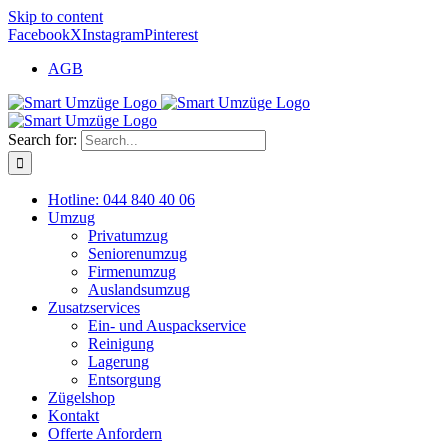
Skip to content
Facebook
X
Instagram
Pinterest
AGB
Search for:
Hotline: 044 840 40 06
Umzug
Privatumzug
Seniorenumzug
Firmenumzug
Auslandsumzug
Zusatzservices
Ein- und Auspackservice
Reinigung
Lagerung
Entsorgung
Zügelshop
Kontakt
Offerte Anfordern