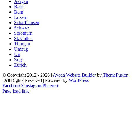
Aargau
Basel
Bern
Luzern
Schaffhausen
Schwyz
Solothurn
St. Gallen
Thurgau
Umzug
Uri
Zug
Zürich
© Copyright 2012 -
2026 |
Avada Website Builder
by
ThemeFusion
| All Rights Reserved | Powered by
WordPress
Facebook
X
Instagram
Pinterest
Page load link