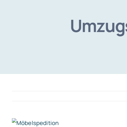
Umzugs
View